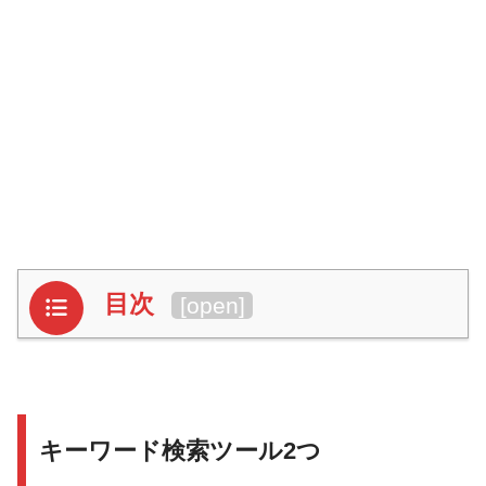
目次
[
open
]
キーワード検索ツール2つ