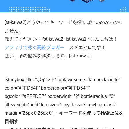
[st-kaiwa2]どうやってキーワードを探せばいいのかわかり
ません。
教えてください！[/st-kaiwa2] [st-kaiwa1 r]こんにちは！
アフィリで稼ぐ高齢ブロガー
スズエヒロです！
はい、その悩みを解決します。[/st-kaiwa1]
[st-mybox title=”ポイント” fontawesome=”fa-check-circle”
color=”#FFD54F” bordercolor=”#FFD54F”
bgcolor=”#FFFDE7″ borderwidth=”2″ borderradius=”0″
titleweight=”bold” fontsize=”” myclass=”st-mybox-class”
margin=”25px 0 25px 0″]
・キーワードを使って検索上位を
目指す