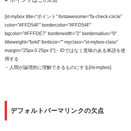
[st-mybox title=”ポイント” fontawesome=”fa-check-circle”
color=”#FFD54F” bordercolor=”#FFD54F”
bgcolor=”#FFFDE7″ borderwidth=”2″ borderradius=”0″
titleweight=”bold” fontsize=”” myclass=”st-mybox-class”
margin=”25px 0 25px 0″]・IDではなく意味のある単語を使
用する
・人間が論理的に理解できるものにする[/st-mybox]
デフォルトパーマリンクの欠点