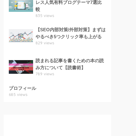
レス人気有料ブログテーマ7選比
較
835 views
【SEO内部対策/外部対策】まずは
やるべき5つクリック率も上がる
829 views
読まれる記事を書くための本の読
み方について【読書術】
789 views
プロフィール
685 views