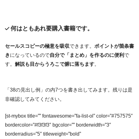
何はともあれ要購入書籍です。
セールスコピーの極意を吸収
できます。
ポイントが箇条書
き
になっているので
自分で「まとめ」を作るのに便利
で
す。
解説も目からうろこで腑に落ちます
。
「38の見出し例」の内7つを書き出してみます。残りは是
非確認してみてください。
[st-mybox title=”” fontawesome=”fa-list-ol” color=”#757575″
bordercolor=”#f3f3f3″ bgcolor=”” borderwidth=”3″
borderradius=”5″ titleweight=”bold”