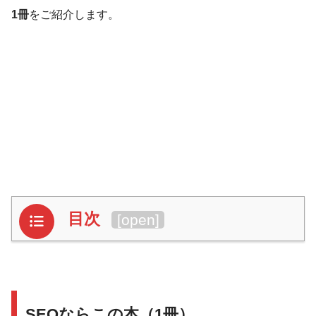
1冊
をご紹介します。
目次
[
open
]
SEOならこの本（1冊）