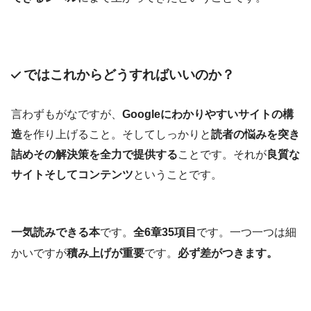
ではこれからどうすればいいのか？
言わずもがなですが、
Googleにわかりやすいサイトの構
造
を作り上げること。そしてしっかりと
読者の悩みを突き
詰めその解決策を全力で提供する
ことです。それが
良質な
サイトそしてコンテンツ
ということです。
一気読みできる本
です。
全6章35項目
です。一つ一つは細
かいですが
積み上げが重要
です。
必ず差がつきます。