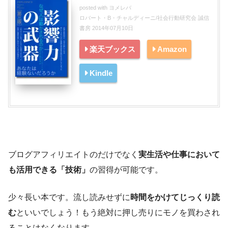
posted with
ヨメレバ
ロバート・B・チャルディーニ/社会行動研究会 誠信
書房 2014年07月10日
楽天ブックス
Amazon
Kindle
ブログアフィリエイトのだけでなく
実生活や仕事において
も活用できる「技術」
の習得が可能です。
少々長い本です。流し読みせずに
時間をかけてじっくり読
む
といいでしょう！もう絶対に押し売りにモノを買わされ
ることはなくなります。