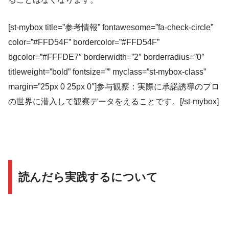
[st-mybox title=”参考情報” fontawesome=”fa-check-circle”
color=”#FFD54F” bordercolor=”#FFD54F”
bgcolor=”#FFFDE7″ borderwidth=”2″ borderradius=”0″
titleweight=”bold” fontsize=”” myclass=”st-mybox-class”
margin=”25px 0 25px 0″]参与観察：実際に承諾誘導のプロ
の世界に潜入して観察データをえることです。[/st-mybox]
読んだら実践するについて