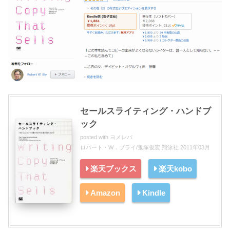
セールスライティング・ハンドブ
ック
posted with
ヨメレバ
ロバート・W．ブライ/鬼塚俊宏 翔泳社 2011年03月
楽天ブックス
楽天kobo
Amazon
Kindle